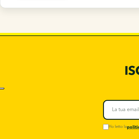
IS
La
tua
email
Ho letto la
politi