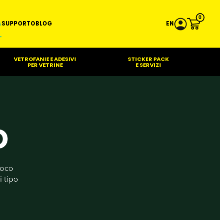
0
A
SUPPORTO
BLOG
EN
VETROFANIE E ADESIVI
STICKER PACK
PER VETRINE
E SERVIZI
O
poco
i tipo