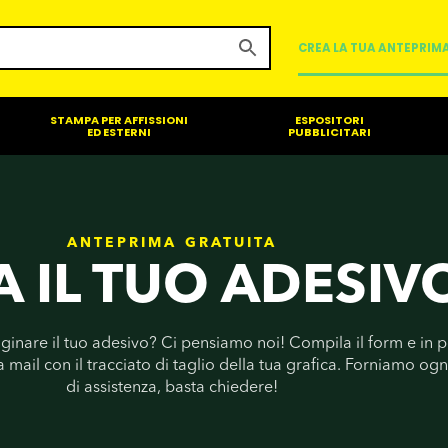
CREA LA TUA ANTEPRIM
STAMPA PER AFFISSIONI
ESPOSITORI
ED ESTERNI
PUBBLICITARI
ANTEPRIMA GRATUITA
A IL TUO ADESIV
ginare il tuo adesivo? Ci pensiamo noi! Compila il form e in 
mail con il tracciato di taglio della tua grafica. Forniamo ogn
di assistenza, basta chiedere!