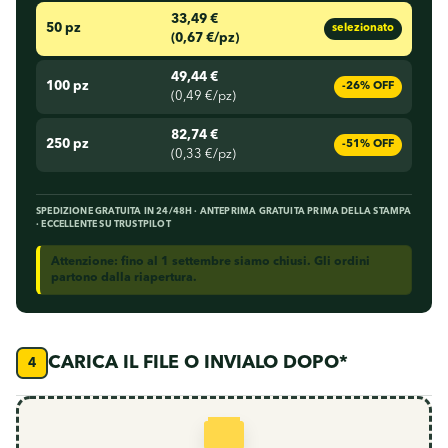
33,49 €
50 pz
selezionato
(0,67 €/pz)
49,44 €
100 pz
-26% OFF
(0,49 €/pz)
82,74 €
250 pz
-51% OFF
(0,33 €/pz)
SPEDIZIONE GRATUITA IN 24/48H · ANTEPRIMA GRATUITA PRIMA DELLA STAMPA
· ECCELLENTE SU TRUSTPILOT
Attenzione: fino al 1 settembre siamo chiusi. Gli ordini
partono dalla riapertura.
CARICA IL FILE O INVIALO DOPO*