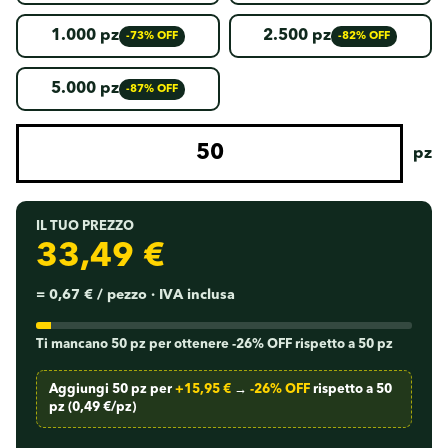
1.000 pz
2.500 pz
-73% OFF
-82% OFF
5.000 pz
-87% OFF
pz
IL TUO PREZZO
33,49 €
=
0,67 €
/ pezzo · IVA inclusa
Ti mancano 50 pz per ottenere -26% OFF rispetto a 50 pz
Aggiungi 50 pz per
+15,95 €
→
-26% OFF
rispetto a 50
pz (0,49 €/pz)