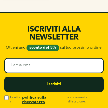
ISCRIVITI ALLA
NEWSLETTER
Ottieni uno
sconto del 5%
sul tuo prossimo ordine.
La
tua
email
Iscriviti
politica sulla
Ho letto
e acconsento
la
all’iscrizione.
riservatezza