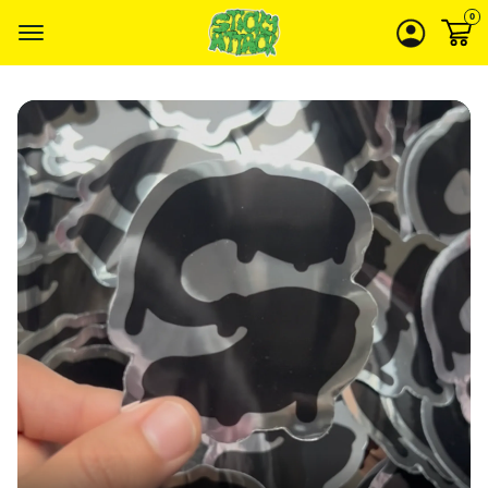
0
Apri
menu