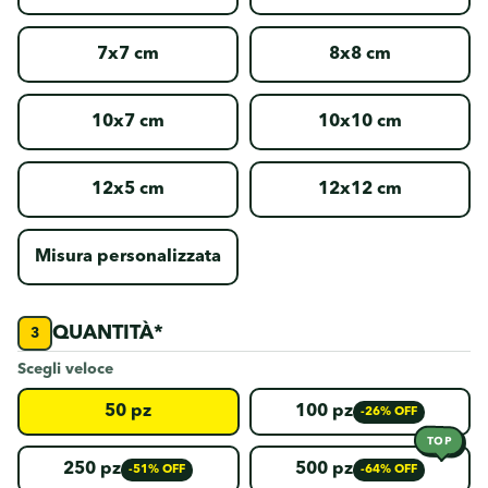
7x7 cm
8x8 cm
10x7 cm
10x10 cm
12x5 cm
12x12 cm
Misura personalizzata
QUANTITÀ*
Scegli veloce
50 pz
100 pz
-26% OFF
TOP
250 pz
500 pz
-51% OFF
-64% OFF