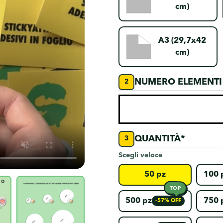
cm)
A3 (29,7x42
cm)
NUMERO ELEMENTI
QUANTITÀ*
Scegli veloce
50 pz
100 
TOP
500 pz
750 
-57% OFF