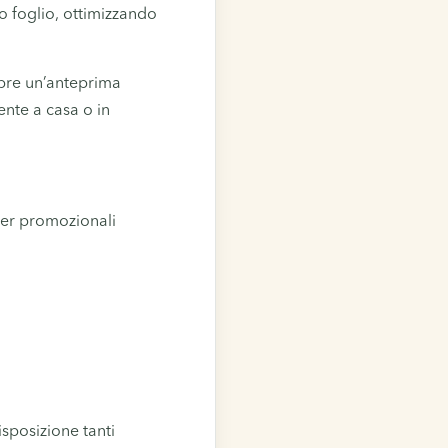
o foglio, ottimizzando
mpre un’anteprima
mente a casa o in
cker promozionali
isposizione tanti