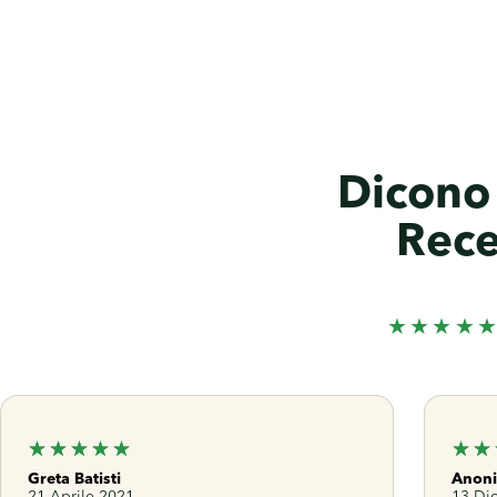
Dicono 
Rece
★★★★
Greta Batisti
Anon