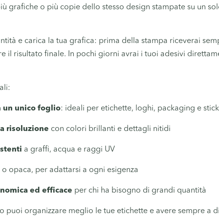
ù grafiche o più copie dello stesso design stampate su un sol
ntità e carica la tua grafica: prima della stampa riceverai se
 il risultato finale. In pochi giorni avrai i tuoi adesivi diretta
ali:
n un unico foglio
: ideali per etichette, loghi, packaging e sti
ta risoluzione
con colori brillanti e dettagli nitidi
istenti
a graffi, acqua e raggi UV
a o opaca, per adattarsi a ogni esigenza
nomica ed efficace
per chi ha bisogno di grandi quantità
lio puoi organizzare meglio le tue etichette e avere sempre a d