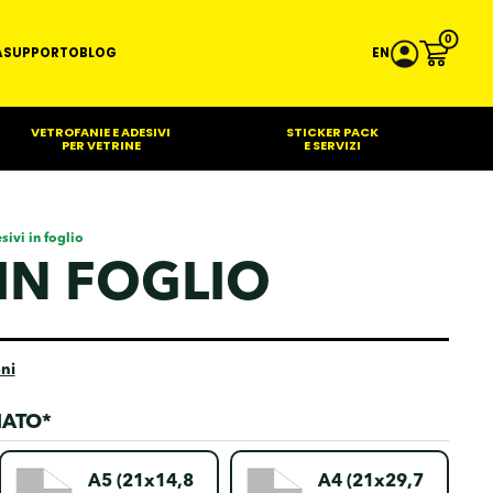
0
A
SUPPORTO
BLOG
EN
VETROFANIE E ADESIVI
STICKER PACK
PER VETRINE
E SERVIZI
sivi in foglio
 IN FOGLIO
ni
MATO*
A5 (21x14,8
A4 (21x29,7