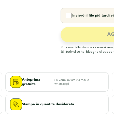
Invierò il file più tardi v
AG
Anteprima
(Ti verrà inviata via mail o
gratuita
whatsapp)
Stampa in quantità desiderata