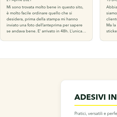
21 Aprile 2021
13 Di
Mi sono trovata molto bene in questo sito,
Abbia
è molto facile ordinare quello che si
siamo
desidera, prima della stampa mi hanno
clien
inviato una foto dell’anteprima per sapere
Ma la
se andava bene. E’ arrivato in 48h. L’unica
sticke
cosa che potrebbe essere d’aiuto a gli
tempo 
acquirenti, sarebbe far vedere un’esempio
conta
di adesivo accanto alle varie voci, in fase di
occas
ordinazione.
ADESIVI I
Pratici, versatili e per