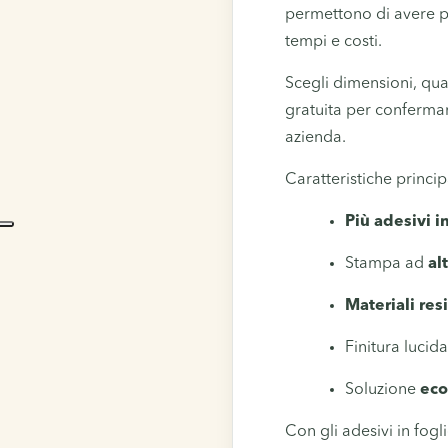
permettono di avere pi
tempi e costi.
Scegli dimensioni, qua
gratuita per confermare
azienda.
Caratteristiche princip
Più adesivi i
Stampa ad
al
Materiali res
Finitura lucid
Soluzione
eco
Con gli adesivi in fog