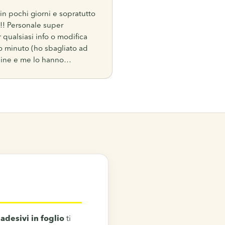
1
 in pochi giorni e sopratutto
i!!! Personale super
 qualsiasi info o modifica
o minuto (ho sbagliato ad
dine e me lo hanno
ito senza ricevere nessun
segna) SUPER
!!
i
adesivi in foglio
ti