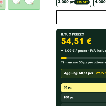
3.000 pz
4.000
-78% OFF
IL TUO PREZZO
54,51 €
=
1,09 €
/ pezzo · IVA inclu
Ti mancano 50 pz per ottenere
Aggiungi 50 pz per
+29,97 
50 pz
100 pz