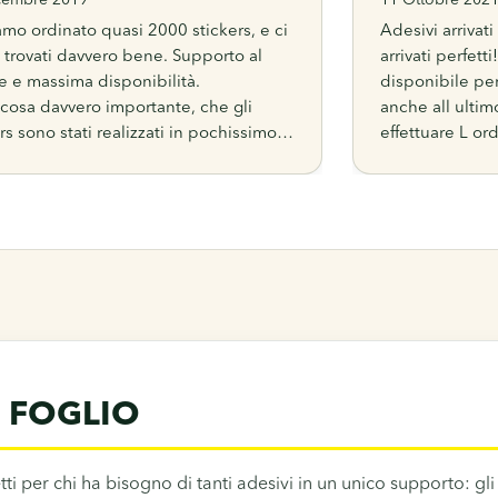
cembre 2019
11 Ottobre 202
mo ordinato quasi 2000 stickers, e ci
Adesivi arrivati
 trovati davvero bene. Supporto al
arrivati perfett
te e massima disponibilità.
disponibile per
 cosa davvero importante, che gli
anche all ultim
rs sono stati realizzati in pochissimo
effettuare L or
e con un risultato finale ottimale! Li
modificato sub
tteremo sicuramente alla prossima
ritardo di con
ione.
CONSIGLIATO!
N FOGLIO
fetti per chi ha bisogno di tanti adesivi in un unico supporto: gl