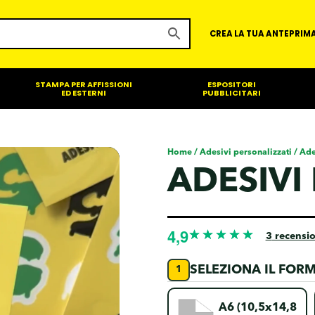
CREA LA TUA ANTEPRIM
STAMPA PER AFFISSIONI
ESPOSITORI
ED ESTERNI
PUBBLICITARI
Home
/
Adesivi personalizzati
/ Ade
ADESIVI
3
recensio
SELEZIONA IL FOR
A6 (10,5x14,8