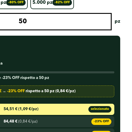
 pz
5.000 pz
-80% OFF
-82% OFF
pz
sa
 -23% OFF rispetto a 50 pz
€
→
-23% OFF
rispetto a 50 pz (0,84 €/pz)
54,51 €
(1,09 €/pz)
selezionato
84,48 €
(0,84 €/pz)
-23% OFF